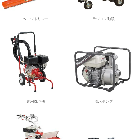
ヘッジトリマー
ラジコン動噴
農用洗浄機
潅水ポンプ