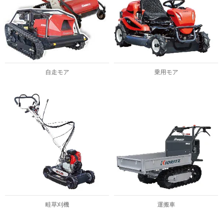
自走モア
乗用モア
畦草刈機
運搬車