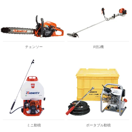
チェンソー
刈払機
ミニ動噴
ポータブル動噴