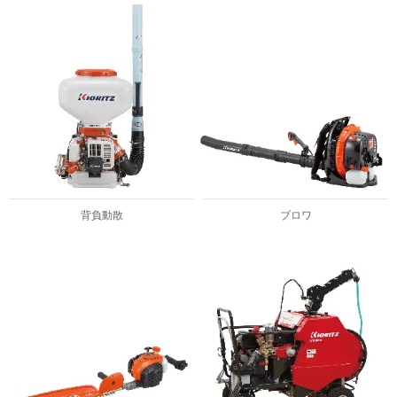
背負動散
ブロワ