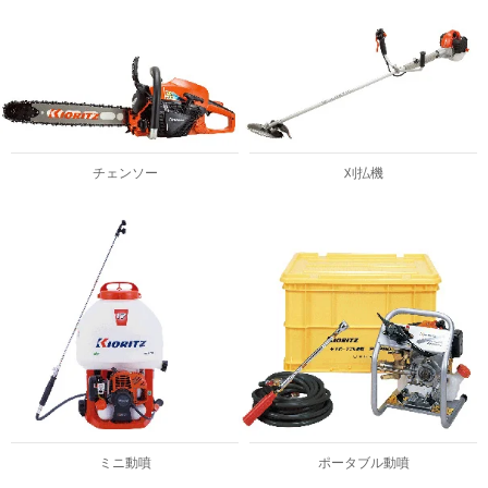
チェンソー
刈払機
ミニ動噴
ポータブル動噴