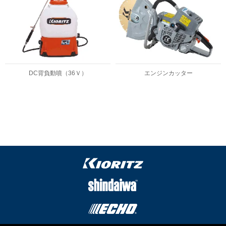
DC背負動噴（36Ｖ）
エンジンカッター