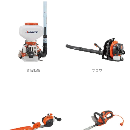
背負動散
ブロワ