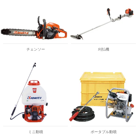
チェンソー
刈払機
ミニ動噴
ポータブル動噴