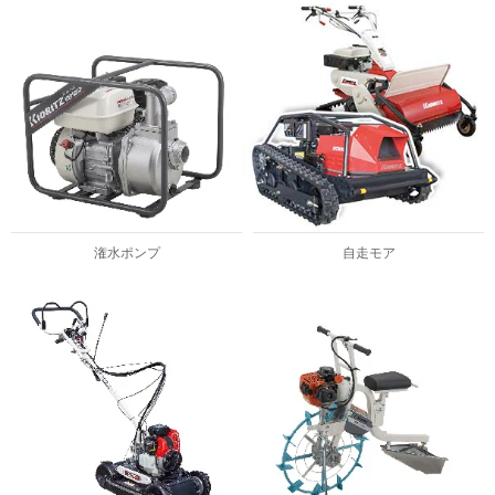
潅水ポンプ
自走モア