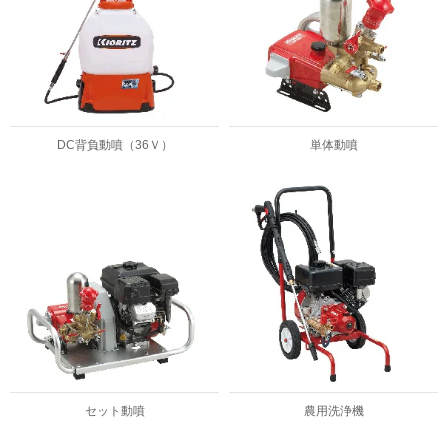
DC背負動噴（36Ｖ）
単体動噴
セット動噴
農用洗浄機