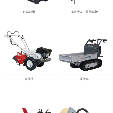
畦草刈機
溝切機＆中耕除草機
管理機
運搬車