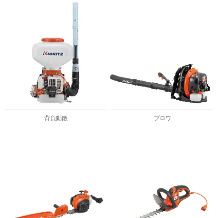
背負動散
ブロワ