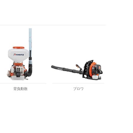
背負動散
ブロワ