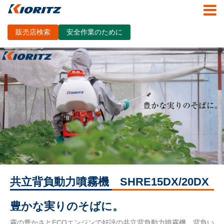
販売店検索
安全作業のために
共立背負動力噴霧機 SHRE15DX/20DX
豊かな実りのそばに。
霧の豊かさとECOエンジンで好評の共立背負動力噴霧機。背負い