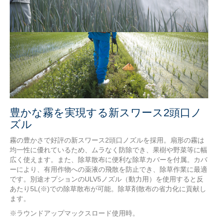
豊かな霧を実現する新スワース2頭口ノ
ズル
霧の豊かさで好評の新スワース2頭口ノズルを採用。扇形の霧は
均一性に優れているため、ムラなく防除でき、果樹や野菜等に幅
広く使えます。また、除草散布に便利な除草カバーを付属。カバ
ーにより、有用作物への薬液の飛散を防止でき、除草作業に最適
です。別途オプションのULV5ノズル（動力用）を使用すると反
あたり5L(※)での除草散布が可能。除草剤散布の省力化に貢献し
ます。
※ラウンドアップマックスロード使用時。