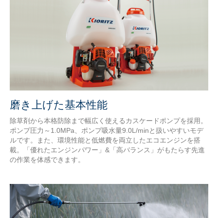
磨き上げた基本性能
除草剤から本格防除まで幅広く使えるカスケードポンプを採用。
ポンプ圧力～1.0MPa、ポンプ吸水量9.0L/minと扱いやすいモデ
ルです。また、環境性能と低燃費を両立したエコエンジンを搭
載。「優れたエンジンパワー」&「高バランス」がもたらす先進
の作業を体感できます。