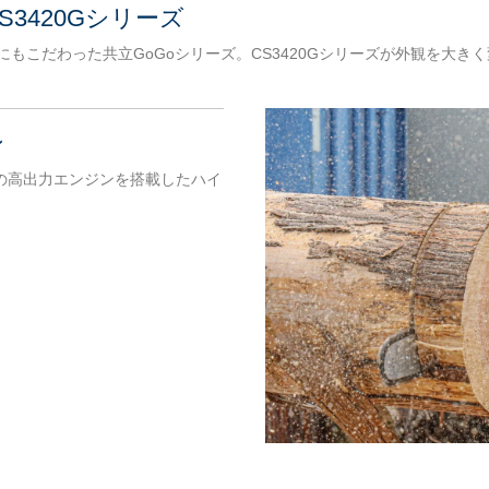
S3420Gシリーズ
もこだわった共立GoGoシリーズ。CS3420Gシリーズが外観を大き
ン
の高出力エンジンを搭載したハイ