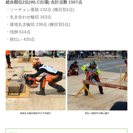
総合順位2位(WLC出場) 合計点数 1567点
・ソーチェン着脱 132点 (種目別1位)
・丸太合わせ輪切 163点
・接地丸太輪切 238点 (種目別1位)
・伐倒 614点
・枝払い 420点