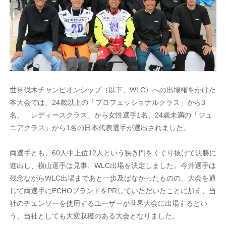
世界伐木チャンピオンシップ（以下、WLC）への出場権をかけた
本大会では、24歳以上の「プロフェッショナルクラス」から3
名、「レディースクラス」から女性選手1名、24歳未満の「ジュ
ニアクラス」から1名の日本代表選手が選出されました。
両選手とも、60人中上位12人という狭き門をくぐり抜けて決勝に
進出し、横山選手は見事、WLC出場を決定しました。今井選手は
残念ながらWLC出場まであと一歩及ばなかったものの、大会を通
じて両選手にECHOブランドをPRしていただいたことに加え、当
社のチェンソーを使用するユーザーが世界大会に出場するとい
う、当社としても大変収穫のある大会となりました。