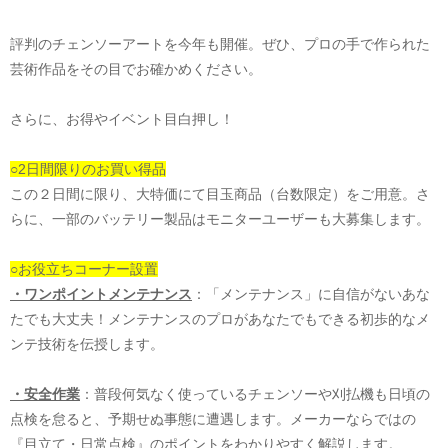
評判のチェンソーアートを今年も開催。ぜひ、プロの手で作られた
芸術作品をその目でお確かめください。
さらに、お得やイベント目白押し！
○2日間限りのお買い得品
この２日間に限り、大特価にて目玉商品（台数限定）をご用意。さ
らに、一部のバッテリー製品はモニターユーザーも大募集します。
○お役立ちコーナー設置
・ワンポイントメンテナンス
：「メンテナンス」に自信がないあな
たでも大丈夫！メンテナンスのプロがあなたでもできる初歩的なメ
ンテ技術を伝授します。
・安全作業
：普段何気なく使っているチェンソーや刈払機も日頃の
点検を怠ると、予期せぬ事態に遭遇します。メーカーならではの
『目立て・日常点検』のポイントをわかりやすく解説します。