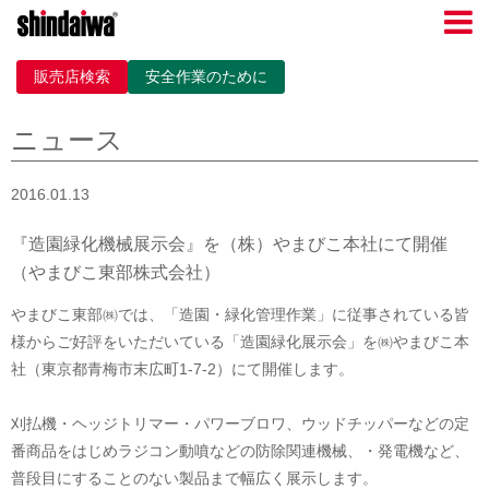
販売店検索
安全作業のために
ニュース
2016.01.13
『造園緑化機械展示会』を（株）やまびこ本社にて開催
（やまびこ東部株式会社）
やまびこ東部㈱では、「造園・緑化管理作業」に従事されている皆
様からご好評をいただいている「造園緑化展示会
」を㈱やまびこ本
社（東京都青梅市末広町1-7-2）にて開催します。
刈払機・ヘッジトリマー・パワーブロワ、ウッドチッパーなどの定
番商品をはじめラジコン動噴などの防除関連機械、・発電機など、
普段目にすることのない製品まで幅広く展示します。