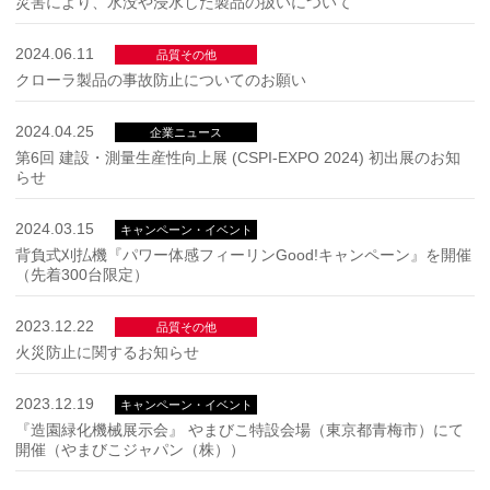
災害により、水没や浸水した製品の扱いについて
2024.06.11
品質その他
クローラ製品の事故防止についてのお願い
2024.04.25
企業ニュース
第6回 建設・測量生産性向上展 (CSPI-EXPO 2024) 初出展のお知
らせ
2024.03.15
キャンペーン・イベント
背負式刈払機『パワー体感フィーリンGood!キャンペーン』を開催
（先着300台限定）
2023.12.22
品質その他
火災防止に関するお知らせ
2023.12.19
キャンペーン・イベント
『造園緑化機械展示会』 やまびこ特設会場（東京都青梅市）にて
開催（やまびこジャパン（株））