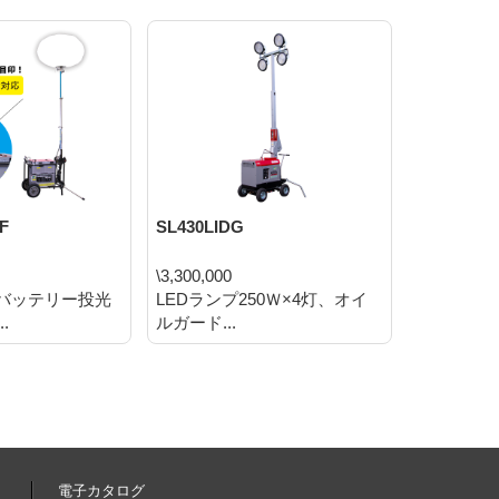
F
SL430LIDG
EMB100LT
\3,300,000
\502,150
Dバッテリー投光
LEDランプ250Ｗ×4灯、オイ
LEDバルー
.
ルガード...
セ...
電子カタログ