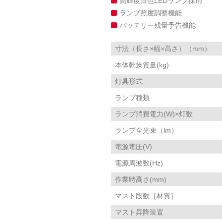
高輝度白色LEDランプ採用
ランプ照度調整機能
バッテリー残量予告機能
寸法（長さ×幅×高さ）（mm）
本体乾燥質量(kg)
灯具形式
ランプ種類
ランプ消費電力(W)×灯数
ランプ全光束（lm）
電源電圧(V)
電源周波数(Hz)
作業時高さ(mm)
マスト段数［材質］
マスト昇降装置