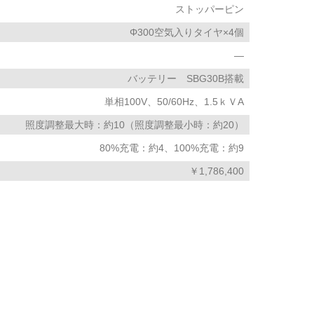
ストッパーピン
Φ300空気入りタイヤ×4個
―
バッテリー SBG30B搭載
単相100V、50/60Hz、1.5ｋＶA
照度調整最大時：約10（照度調整最小時：約20）
80%充電：約4、100%充電：約9
￥1,786,400