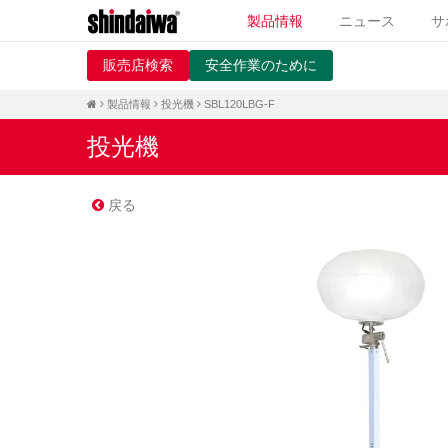
製品情報
ニュース
サ
販売店検索
安全作業のために
製品情報
投光機
SBL120LBG-F
投光機
戻る