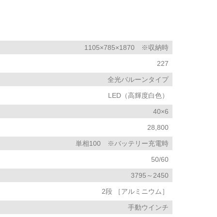
1105×785×1870 ※収納時
227
全光バルーンタイプ
LED（高輝度白色）
40×6
28,800
単相100 ※バッテリー充電時
50/60
3795～2450
2段 ［アルミニウム］
手動ウインチ