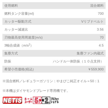
使用燃料
混合燃料
燃料タンク容量(ml)
700
カッター駆動方式
Vリブドベルト
カッター減速比
3.56
刃物最高使用周速度(m/s)
70
2
3軸合成値（m/s
）
4.5
集塵方式
集塵ファン内蔵式
防振
ハンドル一体防振（１０点支持）
希望小売価格(税込)
￥559,900
※混合燃料／レギュラーガソリン：やまびこ純正オイル＝50：1
※本機はダイヤモンドブレード専用機です。