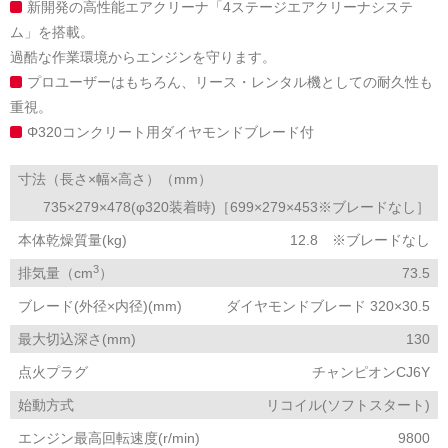
新開発の高性能エアクリーナ「4ステージエアクリーナシステ
ム」を搭載。
過酷な作業環境からエンジンを守ります。
プロユーザーはもちろん、リース・レンタル機としての耐久性も
重視。
Φ320コンクリート用ダイヤモンドブレード付
寸法（長さ×幅×高さ）（mm）
735×279×478(φ320装着時)［699×279×453※ブレードなし］
本体乾燥質量(kg)
12.8 ※ブレードなし
3
排気量（cm
）
73.5
ブレード(外径×内径)(mm)
ダイヤモンドブレード 320×30.5
最大切込深さ(mm)
130
点火プラグ
チャンピオンCJ6Y
始動方式
リコイル(ソフトスタート)
エンジン最高回転速度(r/min)
9800