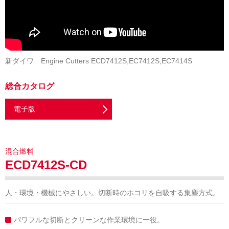
新ダイワ Engine Cutters ECD7412S,EC7412S,EC7414S
総合カタログ
電子版
混合燃料
ECD7412S-CD
人・環境・機械にやさしい。切断時のホコリを自吸する集塵方式。
パワフルな切断とクリーンな作業環境に一役。