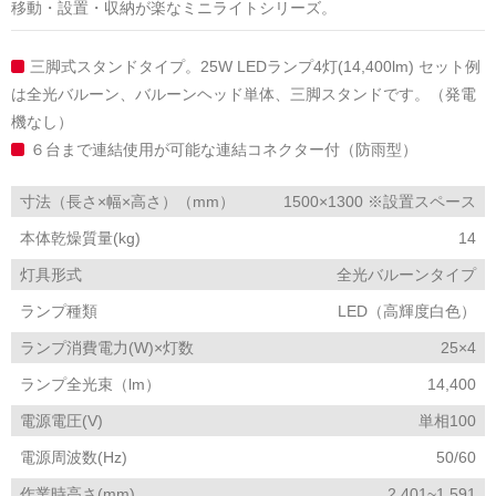
移動・設置・収納が楽なミニライトシリーズ。
三脚式スタンドタイプ。25W LEDランプ4灯(14,400lm) セット例
は全光バルーン、バルーンヘッド単体、三脚スタンドです。（発電
機なし）
６台まで連結使用が可能な連結コネクター付（防雨型）
寸法（長さ×幅×高さ）（mm）
1500×1300 ※設置スペース
本体乾燥質量(kg)
14
灯具形式
全光バルーンタイプ
ランプ種類
LED（高輝度白色）
ランプ消費電力(W)×灯数
25×4
ランプ全光束（lm）
14,400
電源電圧(V)
単相100
電源周波数(Hz)
50/60
作業時高さ(mm)
2,401~1,591