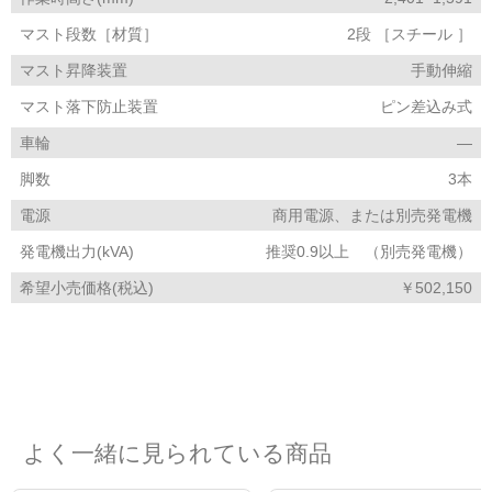
マスト段数［材質］
2段 ［スチール ］
マスト昇降装置
手動伸縮
マスト落下防止装置
ピン差込み式
車輪
―
脚数
3本
電源
商用電源、または別売発電機
発電機出力(kVA)
推奨0.9以上 （別売発電機）
希望小売価格(税込)
￥502,150
よく一緒に見られている商品