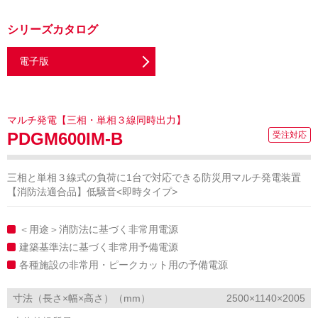
シリーズカタログ
電子版
マルチ発電【三相・単相３線同時出力】
PDGM600IM-B
三相と単相３線式の負荷に1台で対応できる防災用マルチ発電装置
【消防法適合品】低騒音<即時タイプ>
＜用途＞消防法に基づく非常用電源
建築基準法に基づく非常用予備電源
各種施設の非常用・ピークカット用の予備電源
寸法（長さ×幅×高さ）（mm）
2500×1140×2005