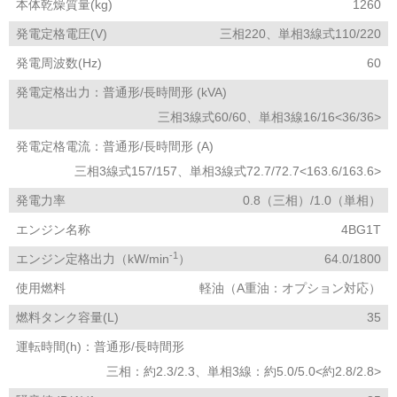
本体乾燥質量(kg)
1260
発電定格電圧(V)
三相220、単相3線式110/220
発電周波数(Hz)
60
発電定格出力：普通形/長時間形 (kVA)
三相3線式60/60、単相3線16/16<36/36>
発電定格電流：普通形/長時間形 (A)
三相3線式157/157、単相3線式72.7/72.7<163.6/163.6>
発電力率
0.8（三相）/1.0（単相）
エンジン名称
4BG1T
-1
エンジン定格出力（kW/min
）
64.0/1800
使用燃料
軽油（A重油：オプション対応）
燃料タンク容量(L)
35
運転時間(h)：普通形/長時間形
三相：約2.3/2.3、単相3線：約5.0/5.0<約2.8/2.8>