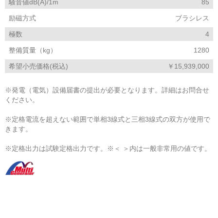
騒音値dB(A)/1m
85
励磁方式
ブラシレス
極数
4
整備質量（kg）
1280
希望小売価格(税込)
￥15,939,000
※発電（電気）設備届書の提出が必要となります。詳細はお問合せ
ください。
※定格電流を超えない範囲で単相3線式と三相3線式の双方が使用で
きます。
※定格出力は試験定格出力です。※＜ ＞内は一般非常用の値です。