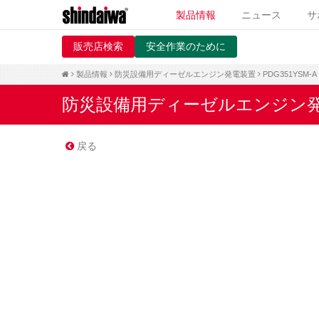
製品情報
ニュース
サ
販売店検索
安全作業のために
製品情報
防災設備用ディーゼルエンジン発電装置
PDG351YSM-A
防災設備用ディーゼルエンジン
戻る