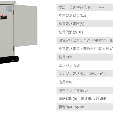
寸法（長さ×幅×高さ）（mm）
本体乾燥質量(kg)
発電定格電圧(V)
発電周波数(Hz)
発電定格出力：普通形/長時間形 (kV
発電定格電流：普通形/長時間形 (A
発電力率
エンジン名称
-1
エンジン定格出力（kW/min
）
使用燃料
燃料タンク容量(L)
運転時間(h)：普通形/長時間形
騒音値dB(A)/1m