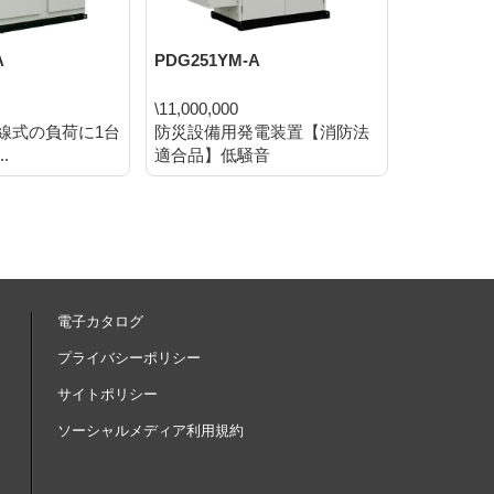
A
PDG251YM-A
DGM1000M
\11,000,000
\10,043,
線式の負荷に1台
防災設備用発電装置【消防法
マルチ発電
.
適合品】低騒音
ク)<...
電子カタログ
内
プライバシーポリシー
サイトポリシー
ソーシャルメディア利用規約