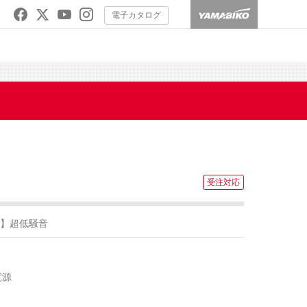
電子カタログ
】超低騒音
電源