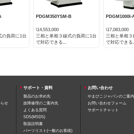
A
PDGM350YSM-B
PDGM1000I-
\14,553,000
\17,083,000
式の負荷に1台
三相と単相３線式の負荷に1台
三相と単相３
で対応できる...
で対応できる..
サポート・資料
お問い合わせ
製品のお求め先
やまびこジャパンのご案
知らせ
故障修理のご案内先
お問い合わせフォーム
よくある質問
サポートチャット
SDS(MSDS)
取扱説明書
パーツリスト(一般のお客様)