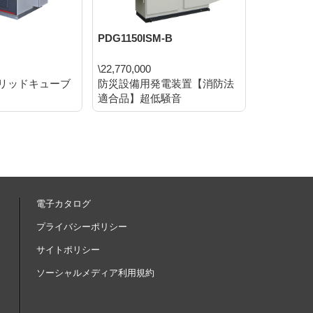
PDG1150ISM-B
DGM25MK
\22,770,000
リッドキューブ
防災設備用発電装置【消防法
マルチハ
適合品】超低騒音
専用発電機 (
電子カタログ
内
プライバシーポリシー
サイトポリシー
ソーシャルメディア利用規約