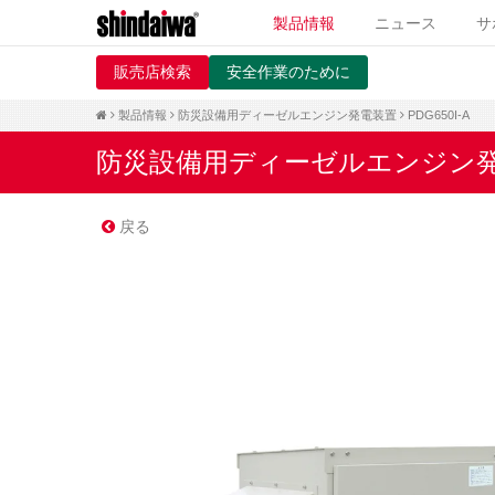
製品情報
ニュース
サ
販売店検索
安全作業のために
製品情報
防災設備用ディーゼルエンジン発電装置
PDG650I-A
防災設備用ディーゼルエンジン
戻る