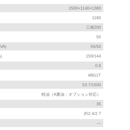
2500×1140×1380
1180
三相200
50
A)
55/50
)
159/144
0.8
4BG1T
53.7/1500
軽油（A重油：オプション対応）
35
約2.4/2.7
―