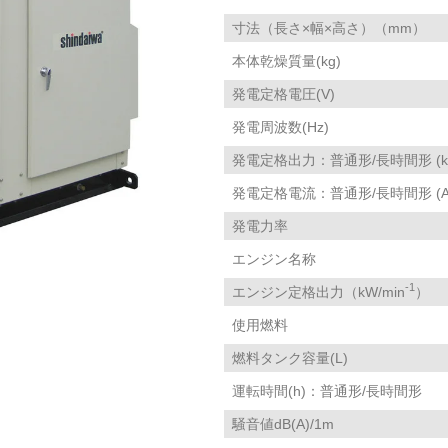
寸法（長さ×幅×高さ）（mm）
本体乾燥質量(kg)
発電定格電圧(V)
発電周波数(Hz)
発電定格出力：普通形/長時間形 (kV
発電定格電流：普通形/長時間形 (A
発電力率
エンジン名称
-1
エンジン定格出力（kW/min
）
使用燃料
燃料タンク容量(L)
運転時間(h)：普通形/長時間形
騒音値dB(A)/1m