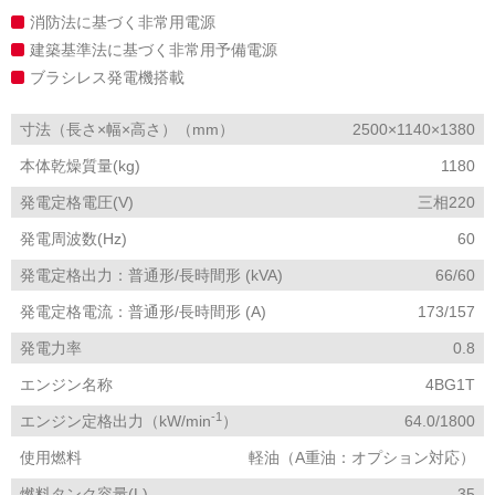
消防法に基づく非常用電源
建築基準法に基づく非常用予備電源
ブラシレス発電機搭載
寸法（長さ×幅×高さ）（mm）
2500×1140×1380
本体乾燥質量(kg)
1180
発電定格電圧(V)
三相220
発電周波数(Hz)
60
発電定格出力：普通形/長時間形 (kVA)
66/60
発電定格電流：普通形/長時間形 (A)
173/157
発電力率
0.8
エンジン名称
4BG1T
-1
エンジン定格出力（kW/min
）
64.0/1800
使用燃料
軽油（A重油：オプション対応）
燃料タンク容量(L)
35