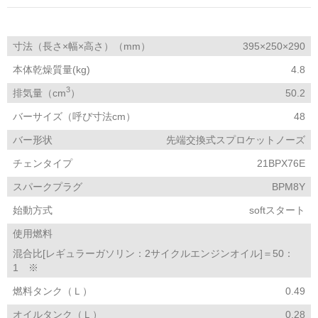
寸法（長さ×幅×高さ）（mm）
395×250×290
本体乾燥質量(kg)
4.8
3
排気量（cm
）
50.2
バーサイズ（呼び寸法cm）
48
バー形状
先端交換式スプロケットノーズ
チェンタイプ
21BPX76E
スパークプラグ
BPM8Y
始動方式
softスタート
使用燃料
混合比[レギュラーガソリン：2サイクルエンジンオイル]＝50：
1 ※
燃料タンク（Ｌ）
0.49
オイルタンク（Ｌ）
0.28