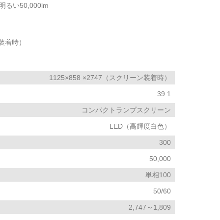
い50,000lm
ン装着時）
1125×858 ×2747（スクリーン装着時）
39.1
コンパクトランプスクリーン
LED（高輝度白色）
300
50,000
単相100
50/60
2,747～1,809