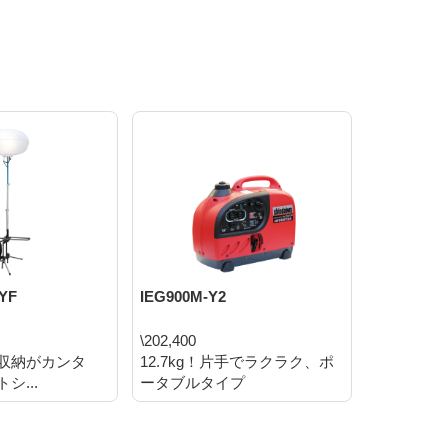
YF
IEG900M-Y2
SL430LID
\202,400
\3,300,0
収納がカンタ
12.7kg！片手でラクラク、ポ
LEDランプ
シ...
ータブルタイプ
ルガード...