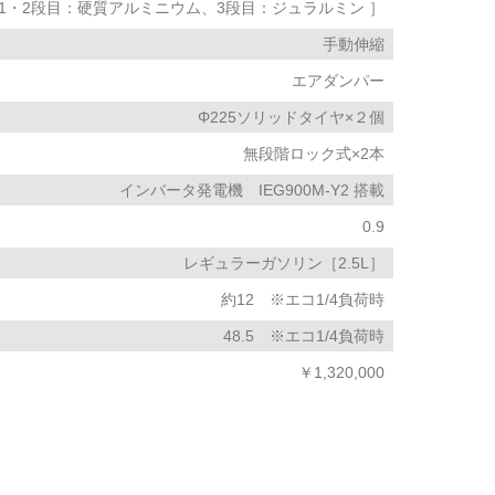
［1・2段目：硬質アルミニウム、3段目：ジュラルミン ］
手動伸縮
エアダンパー
Φ225ソリッドタイヤ×２個
無段階ロック式×2本
インバータ発電機 IEG900M-Y2 搭載
0.9
レギュラーガソリン［2.5L］
約12 ※エコ1/4負荷時
48.5 ※エコ1/4負荷時
￥1,320,000