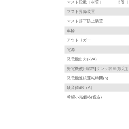
マスト段数［材質］
3段
マスト昇降装置
マスト落下防止装置
車輪
アウトリガー
電源
発電機出力(kVA)
発電機使用燃料[タンク容量(規定)]
発電機連続運転時間(h)
騒音値dB（A）
希望小売価格(税込)