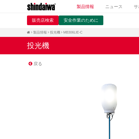
製品情報
ニュース
サ
販売店検索
安全作業のために
製品情報
投光機
MB306LIE-C
投光機
戻る