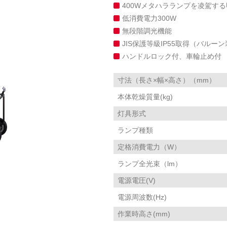
400Wメタハラランプを凌駕する明る
低消費電力300W
無段階調光機能
JIS保護等級IP55取得（バルー
ハンドルロック付、車輪止め付
寸法（長さ×幅×高さ）（mm）
本体乾燥質量(kg)
灯具形式
ランプ種類
定格消費電力（W）
ランプ全光束（lm）
電源電圧(V)
電源周波数(Hz)
作業時高さ(mm)