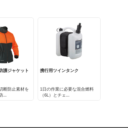
防護ジャケット
携行用ツインタンク
振動低減
切断防止素材を
1日の作業に必要な混合燃料
ソフトパ
..
（6L）とチェ...
フィット感の