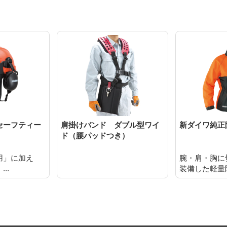
セーフティー
肩掛けバンド ダブル型ワイ
新ダイワ純正
ド（腰パッドつき）
用」に加え
腕・肩・胸に
..
装備した軽量防.