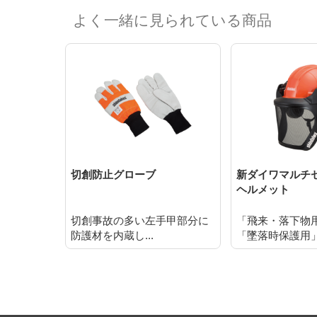
よく一緒に見られている商品
切創防止グローブ
新ダイワマルチ
ヘルメット
切創事故の多い左手甲部分に
「飛来・落下物
防護材を内蔵し...
「墜落時保護用」.