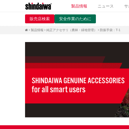
製品情報
ニュース
サ
販売店検索
安全作業のために
製品情報
純正アクセサリ（農林・緑地管理）
防振手袋：T-1