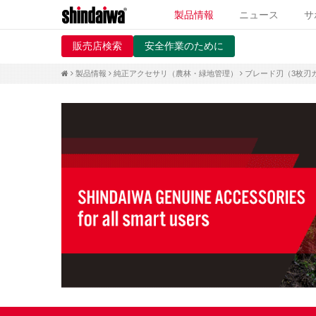
製品情報
ニュース
サ
販売店検索
安全作業のために
製品情報
純正アクセサリ（農林・緑地管理）
ブレード刃（3枚刃カ