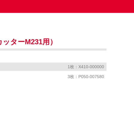
ッターM231用）
1枚：X410-000000
3枚：P050-007580