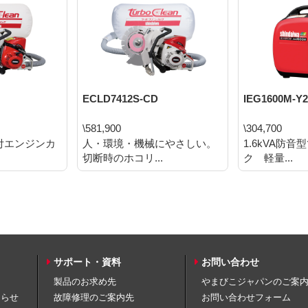
ECLD7412S-CD
IEG1600M-Y2
\581,900
\304,700
付エンジンカ
人・環境・機械にやさしい。
1.6kVA防
切断時のホコリ...
ク 軽量...
サポート・資料
お問い合わせ
製品のお求め先
やまびこジャパンのご案
知らせ
故障修理のご案内先
お問い合わせフォーム