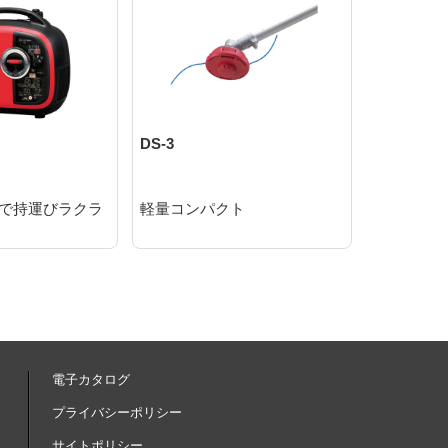
DS-3
OT-1B
音型で持運びラクラ
軽量コンパクト
プロも認
耐久性
電子カタログ
内
プライバシーポリシー
サイトポリシー