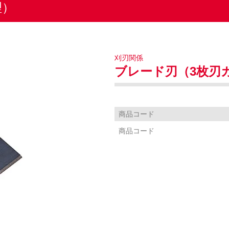
理）
刈刃関係
ブレード刃（3枚刃カ
商品コード
商品コード