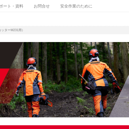
ポート・資料
お問合せ
安全作業のために
ッターM231用）