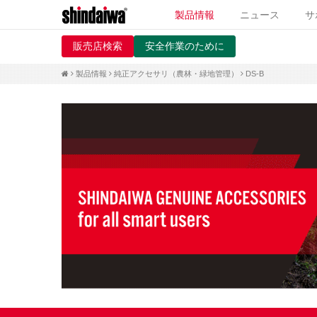
製品情報
ニュース
サ
販売店検索
安全作業のために
製品情報
純正アクセサリ（農林・緑地管理）
DS-B