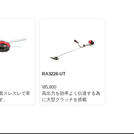
RA3226-UT
RA3026-U
\85,800
\86,900
面スレスレで草
高出力を効率よく伝達する為
ナイロン
す。
に大型クラッチを搭載
減速ギヤ