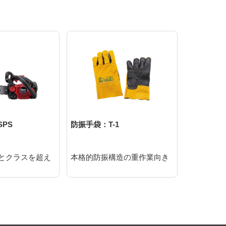
SPS
防振手袋：T-1
E2125TS/
\86,900
とクラスを超え
本格的防振構造の重作業向き
圧倒的な
たパワー