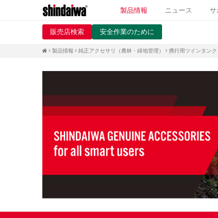
製品情報
ニュース
サ
販売店検索
安全作業のために
製品情報
純正アクセサリ（農林・緑地管理）
携行用ツインタンク