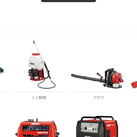
ミニ動噴
ブロワ