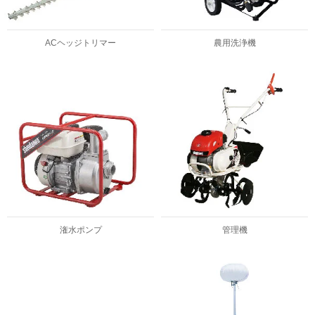
ACヘッジトリマー
農用洗浄機
潅水ポンプ
管理機