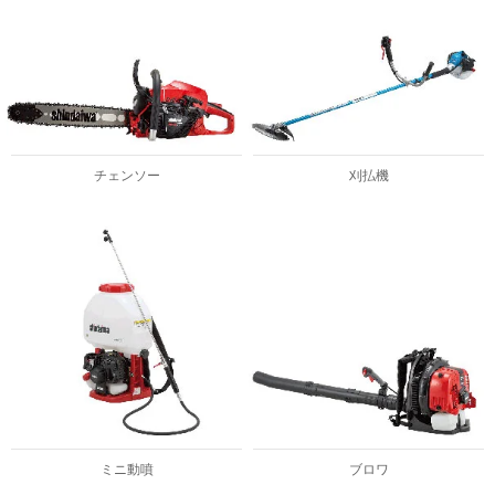
チェンソー
刈払機
ミニ動噴
ブロワ