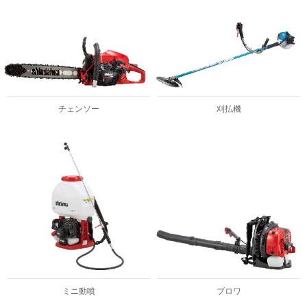
チェンソー
刈払機
ミニ動噴
ブロワ