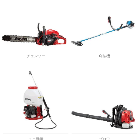
チェンソー
刈払機
ミニ動噴
ブロワ