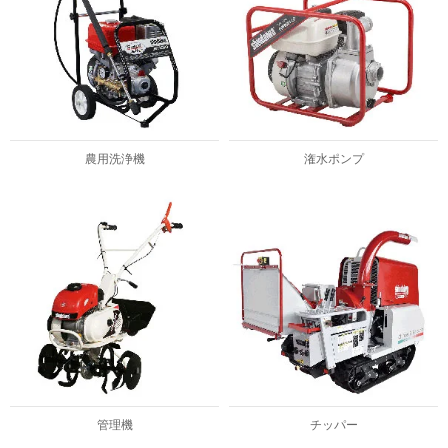
農用洗浄機
潅水ポンプ
管理機
チッパー