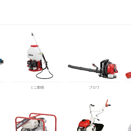
ミニ動噴
ブロワ