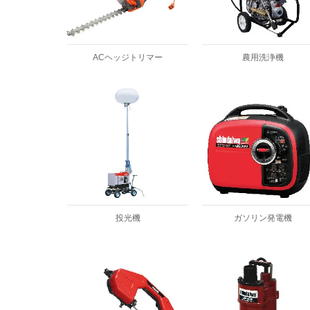
ACヘッジトリマー
農用洗浄機
投光機
ガソリン発電機