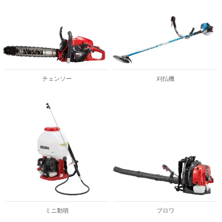
チェンソー
刈払機
ミニ動噴
ブロワ