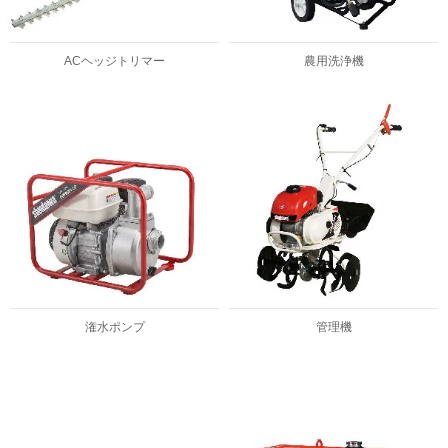
ACヘッジトリマー
農用洗浄機
潅水ポンプ
管理機