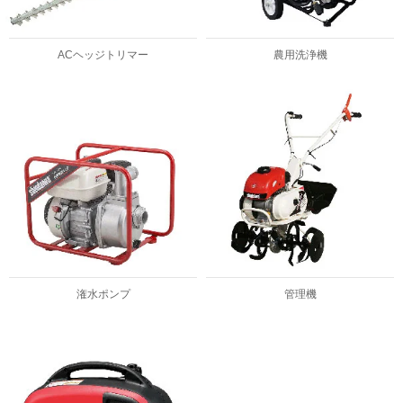
ACヘッジトリマー
農用洗浄機
潅水ポンプ
管理機