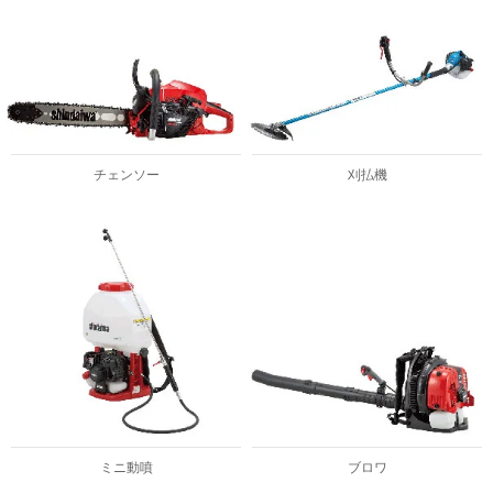
チェンソー
刈払機
ミニ動噴
ブロワ