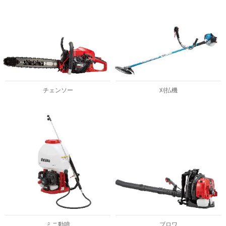
チェンソー
刈払機
ミニ動噴
ブロワ