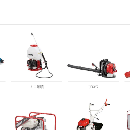
ミニ動噴
ブロワ