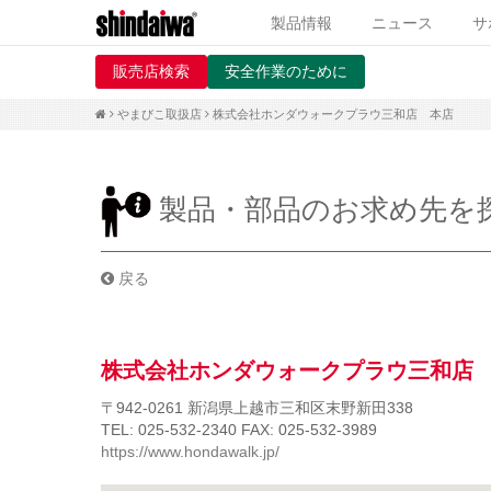
製品情報
ニュース
サ
販売店検索
安全作業のために
やまびこ取扱店
株式会社ホンダウォークプラウ三和店 本店
製品・部品のお求め先を
戻る
株式会社ホンダウォークプラウ三和店
〒942-0261
新潟県上越市三和区末野新田338
TEL: 025-532-2340
FAX: 025-532-3989
https://www.hondawalk.jp/