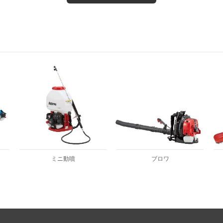
ミニ動噴
ブロワ