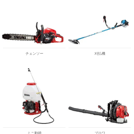
チェンソー
刈払機
ミニ動噴
ブロワ