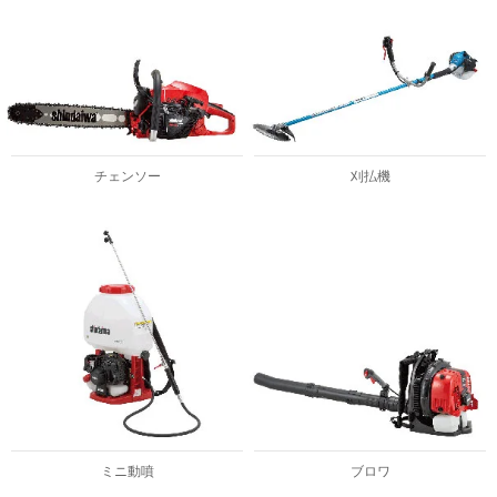
チェンソー
刈払機
ミニ動噴
ブロワ