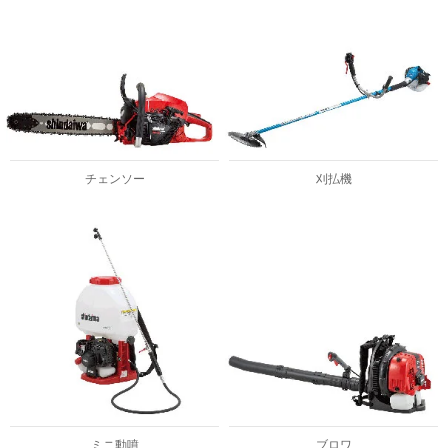
チェンソー
刈払機
ミニ動噴
ブロワ