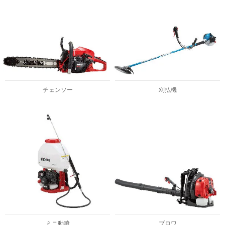
チェンソー
刈払機
ミニ動噴
ブロワ