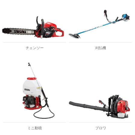
チェンソー
刈払機
ミニ動噴
ブロワ