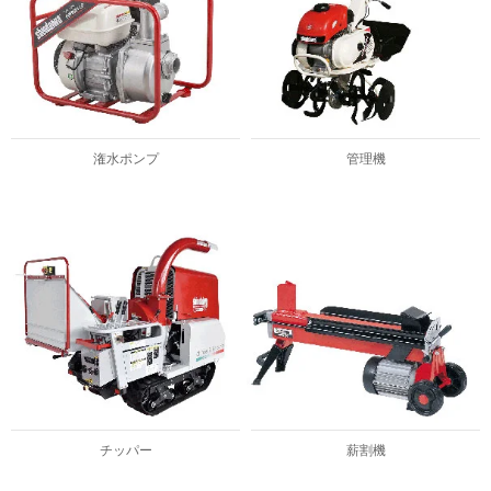
潅水ポンプ
管理機
チッパー
薪割機