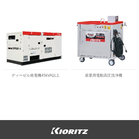
ディーゼル発電機45kVA以上
産業用電動高圧洗浄機