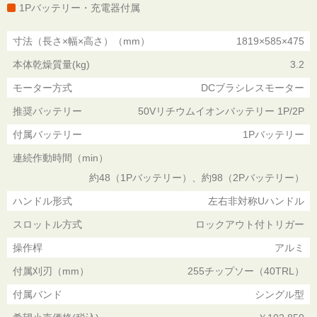
1Pバッテリー・充電器付属
寸法（長さ×幅×高さ）（mm）
1819×585×475
本体乾燥質量(kg)
3.2
モーター方式
DCブラシレスモーター
推奨バッテリー
50Vリチウムイオンバッテリー 1P/2P
付属バッテリー
1Pバッテリー
連続作動時間（min）
約48（1Pバッテリー）、約98（2Pバッテリー）
ハンドル形式
左右非対称Uハンドル
スロットル方式
ロックアウト付トリガー
操作桿
アルミ
付属刈刃（mm）
255チップソー（40TRL）
付属バンド
シングル型