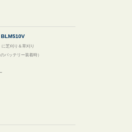
LM510V
』に芝刈り＆草刈り
/22Gのバッテリー装着時）
）
ー