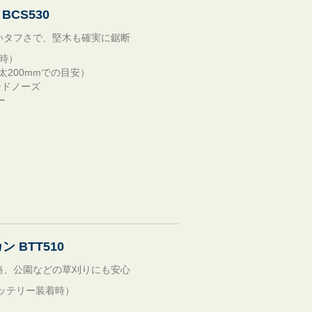
CS530
いタフさで、堅木も確実に鋸断
着時）
太200mmでの目安）
ハードノーズ
ー
 BTT510
路、公園などの草刈りにも安心
g（バッテリー装着時）