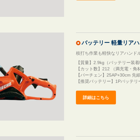
バッテリー 軽量リアハ
枝打ち作業も軽快なリアハンド
【質量】2.9kg（バッテリー装
【カット数】212 （満充電・角
【バーチェン】25AP+30cm 
【推奨バッテリー】1Pバッテリ
詳細はこちら