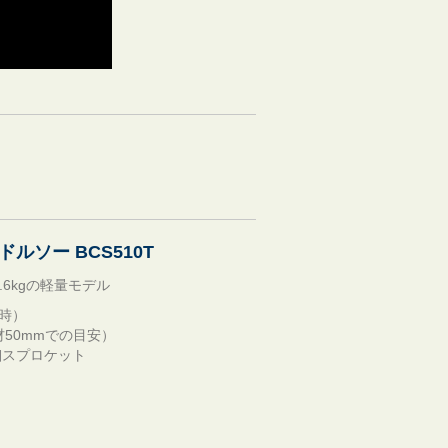
ルソー BCS510T
6kgの軽量モデル
着時）
材50mmでの目安）
先細スプロケット