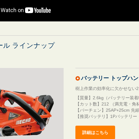
ール ラインナップ
バッテリー トップハンド
樹上作業の効率化に欠かせない2.
【質量】2.6kg（バッテリー装
【カット数】212 （満充電・角
【バーチェン】25AP+25cm 
【推奨バッテリ】1Pバッテリー
詳細はこちら