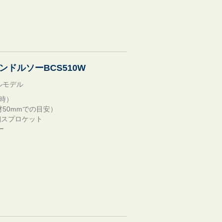
ンドルソーBCS510W
ルモデル
着時）
材50mmでの目安）
先細スプロケット
ー