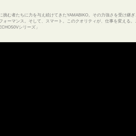
挑む者たちに力を与え続けてきたYAMABIKO。その力強さを受け継ぎ、
フォーマンス。そして、スマート。このクオリティが、仕事を変える。
CHO50Vシリーズ」