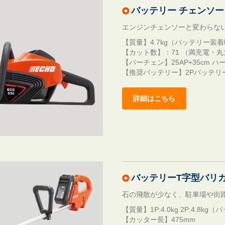
バッテリー チェンソー B
エンジンチェンソーと変わらな
【質量】4.7kg（バッテリー装
【カット数】：71 （満充電・丸
【バーチェン】25AP+35cm 
【推奨バッテリー】2Pバッテリ
詳細はこちら
バッテリーT字型バリカン
石の飛散が少なく、駐車場や街
【質量】1P:4.0kg 2P:4.8k
【カッター長】475mm