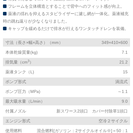
フレームを立体構造とすることで背中へのフィット感が向上。
薬液の揺れを抑えるスタビライザーに濾し網が一体化。薬液補充
時の跳ね返りが少なくなりました。
キャップを緩めるだけで排水が行えるワンタッチドレンを装備。
寸法（長さ×幅×高さ）（mm）
349×410×600
本体乾燥質量(kg)
7.1
3
排気量（cm
）
21.2
薬液タンク（L)
15
ポンプ形式
渦流式
ポンプ圧力（MPa)
～1.1
最大吸水量（L/min）
9.0
付属ノズル
新スワース2頭口 カバー付除草1頭口
エンジン形式
空冷２サイクル
使用燃料
混合燃料[ガソリン：2サイクルオイル※]＝50：1