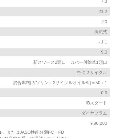
7.3
21.2
20
渦流式
～1.1
9.0
新スワース2頭口 カバー付除草1頭口
空冷２サイクル
混合燃料[ガソリン：2サイクルオイル※]＝50：1
0.6
iBスタート
ダイヤフラム
￥90,200
、またはJASO性能分類FC・FD