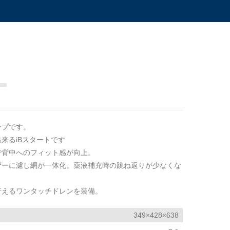
ンプです。
来るiBスタートです
で背中へのフィット感が向上。
ザーに濾し網が一体化。薬液補充時の跳ね返りが少なくな
行えるワンタッチドレンを装備。
349×428×638