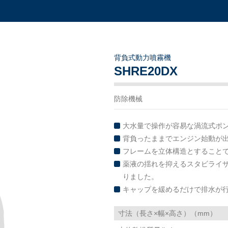
背負式動力噴霧機
SHRE20DX
防除機械
大水量で操作が容易な渦流式ポ
背負ったままでエンジン始動が出
フレームを立体構造とすること
薬液の揺れを抑えるスタビライ
りました。
キャップを緩めるだけで排水が
寸法（長さ×幅×高さ）（mm）