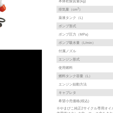
本体乾燥質量(kg)
3
排気量（cm
）
薬液タンク（L)
ポンプ形式
ポンプ圧力（MPa)
ポンプ吸水量（L/min）
付属ノズル
エンジン形式
使用燃料
燃料タンク容量（L）
エンジン始動方法
キャブレタ
希望小売価格(税込)
※やまびこ純正2サイクル専用オイル