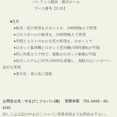
パシフィコ横浜 展示ホール
ブース番号【3-26】
■見所
●集球・芝の管理をロボットが、24時間無人で管理
●ゴルフボールの集球を、24時間無人で管理
●手間とコストのかかる芝の管理を、ロボットで
●ロボット集球機とロボット芝刈機の同時運転が可能
●同じ作業エリア内で、複数のロボット稼働が可能
●走行システムにRTK-GNSSを搭載し、無駄のないパターン
走行を実現
●省力化・省人化に貢献
お問合せ先：やまびこジャパン(株) 営業本部 TEL.0428－32-
6181
詳しくは上記のやまびこジャパン営業本部までお問合せ下さい。