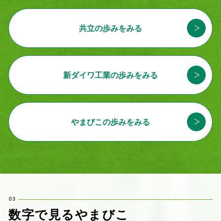
共立の歩みをみる
新ダイワ工業の歩みをみる
やまびこの歩みをみる
03
数
字
で
見
る
や
ま
び
こ