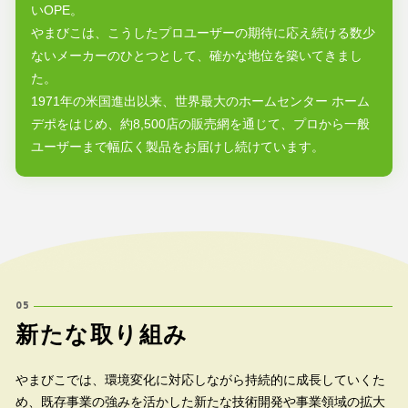
いOPE。
やまびこは、こうしたプロユーザーの期待に応え続ける数少
ないメーカーのひとつとして、確かな地位を築いてきまし
た。
1971年の米国進出以来、世界最大のホームセンター ホーム
デポをはじめ、約8,500店の販売網を通じて、プロから一般
ユーザーまで幅広く製品をお届けし続けています。
05
新
た
な
取
り
組
み
やまびこでは、環境変化に対応しながら持続的に成長していくた
め、既存事業の強みを活かした新たな技術開発や事業領域の拡大