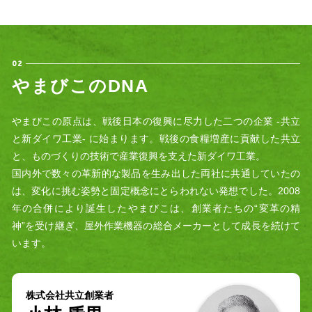
02
や
ま
び
こ
の
D
N
A
やまびこの原点は、戦後日本の復興に尽力した二つの企業 -共立
と新ダイワ工業- に始まります。戦後の食糧増産に貢献した共立
と、ものづくりの技術で産業復興を支えた新ダイワ工業。
国内外で数々の革新的な製品を生み出した両社に共通していたの
は、変化に挑む姿勢と固定概念にとらわれない発想でした。2008
年の合併により誕生したやまびこは、創業者たちの“変革の精
神”を受け継ぎ、屋外作業機器の総合メーカーとして成長を続けて
います。
株式会社共立創業者