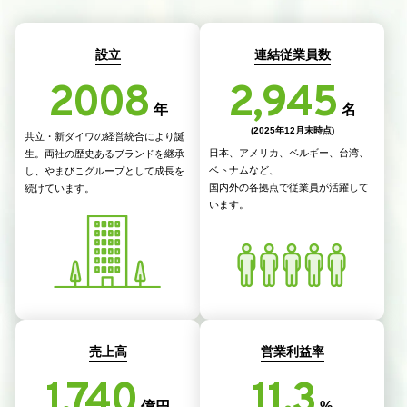
設立
連結従業員数
2008
2,945
年
名
(2025年12月末時点)
共立・新ダイワの経営統合により誕
日本、アメリカ、ベルギー、台湾、
生。
両社の歴史あるブランドを継承
ベトナムなど、
し、
やまびこグループとして成長を
国内外の各拠点で従業員が活躍して
続けています。
います。
売上高
営業利益率
1,740
11.3
億円
%