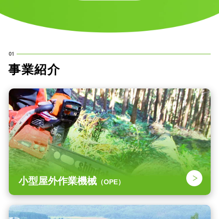
01
事
業
紹
介
小型屋外作業機械
（OPE）