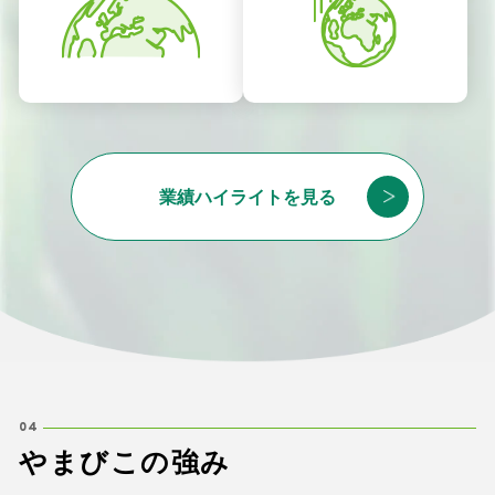
業績ハイライトを見る
04
や
ま
び
こ
の
強
み