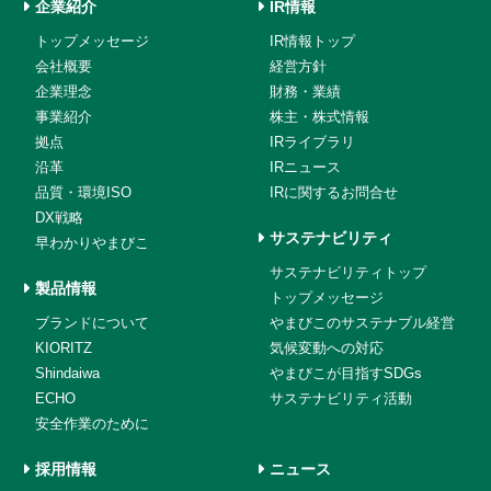
企業紹介
IR情報
トップメッセージ
IR情報トップ
会社概要
経営方針
企業理念
財務・業績
事業紹介
株主・株式情報
拠点
IRライブラリ
沿革
IRニュース
品質・環境ISO
IRに関するお問合せ
DX戦略
サステナビリティ
早わかりやまびこ
サステナビリティトップ
製品情報
トップメッセージ
ブランドについて
やまびこのサステナブル経営
KIORITZ
気候変動への対応
Shindaiwa
やまびこが目指すSDGs
ECHO
サステナビリティ活動
安全作業のために
採用情報
ニュース