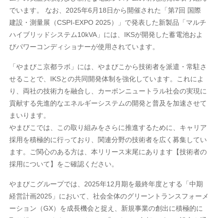
でいます。 なお、2025年6月18日から開催された「第7回 国際
建設・測量展（CSPI-EXPO 2025）」で発表した新製品「マルチ
ハイブリッドシステム10kVA」には、IKSが開発した蓄電池およ
びパワーコンディショナーが使用されています。
「やまびこ京都ラボ」には、やまびこから技術者を派遣・常駐さ
せることで、IKSとの共同開発体制を強化しています。これによ
り、両社の技術力を融合し、カーボンニュートラル社会の実現に
貢献する先進的なエネルギーシステムの開発と普及を加速させて
まいります。
やまびこでは、この取り組みをさらに推進するために、キャリア
採用を積極的に行っており、関連分野の技術者を広く募集してい
ます。ご関心のある方は、本リリース末尾にあります【技術者の
採用について】をご確認ください。
やまびこグループでは、2025年12月期を最終年度とする「中期
経営計画2025」において、社会全体のグリーントランスフォーメ
ーション（GX）を成長機会と捉え、新規事業の創出に積極的に