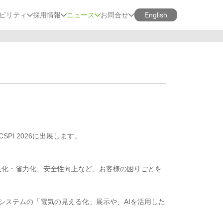
ビリティ
採用情報
ニュース
お問合せ
English
PI 2026に出展します。
。
人化・省力化、安全性向上など、お客様の困りごとを
システムの「電気の見える化」展示や、AIを活用した
。