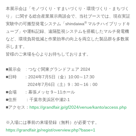
本展示会は「モノづくり・すまいづくり・環境づくり・まちづく
り」 に関する総合産業展示商談会で、当社ブースでは、現在実証
®
実験中の可搬型発電システム「shindaiwa
マルチハイブリッドキ
ューブ」や運転記録、遠隔監視システムを搭載したマルチ発電機
など、環境負荷低減と作業効率の向上を両立した製品群を多数展
示します。
皆様のご来場を心よりお待ちしております。
■展示会 : つなぐ関東グランドフェア 2024
■日時 ：2024年7月5日（金）10:00～17:30
2024年7月6日（土）9：30～16：00
■会場 ：幕張メッセ 9～11ホール
■住所 ：千葉市美浜区中瀬2-1
■アクセス：
https://grandfair.jp/gf2024/venue/kanto/access.php
※入場には事前の来場登録（無料）が必要です。
https://grandfair.jp/regist/overview.php?base=1