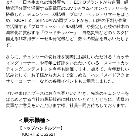
また、「日本生まれの海外育ち」、ECHOブランドから造園・緑
地管理分野で活躍する高電圧の50Vリチウムイオンバッテリーを
搭載した、チェンソー、刈払機、ブロワ、ヘッジトリマーをはじ
め、KIORITZ、SHINDAIWA両ブランドから、山林の下刈り作業
で活躍する「プロフェッショナル刈払機」や剪定した枝や雑木の
減容化に貢献する「ウッドチッパー」、自然災害などのリスクに
備える非常用ディーゼル発電機など、数々の製品を展示いたしま
す。
さらに、チェンソーの切れ味を実際にお試しいただける「カッテ
ィングコーナー」や毎年ご好評をいただいている「スマートカッ
ティングコンテスト」を今年も開催します。加えて、今年新しい
試みとして、お子様から大人まで楽しめる「ハンドメイドアクセ
サリーコーナー」などの各種イベントもご用意しました。
ぜひやまびこブースにお立ち寄りいただき、先進のチェンソーを
はじめとする当社の最新技術に触れていただくとともに、皆様の
貴重なご意見をいただけます様、社員一同お待ちしております。
＜展示機種＞
【トップハンドルソー】
・KIORITZ CS252T