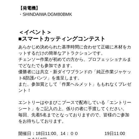
【発電機】
・SHINDAIWA DGM80BMK
＜イベント＞
■スマートカッティングコンテスト
あらかじめ決められた基準時間に合わせて正確に木材をカ
ットするだけの簡単なアトラクションです。
チェンソー作業が初めての方から、プロフェッショナルま
でどなたでも参加できます。
優勝者には共立・新ダイワブランドの「純正作業ジャケッ
ト&防護パンツ」を進呈します。
また、参加賞として「作業ヘルメット」ももれなくプレゼ
ント！
エントリーはやまびこブースで配布している「エントリー
シート」をご記入の上、係りの者に手渡してください。
毎回、先着5名までとなっておりますので、皆様のご参加
をお待ちしております。
開催日：18日11:00、14：００ 19日11:00