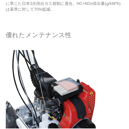
に準じた日本3次排出ガス規制に適合。HC+NOx排出量(g/kW*h)
は基準に対して70%低減。
優れたメンテナンス性