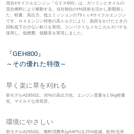
混合4サイクルエンジン『ＧＥＨ800』は、ガソリンとオイルの
混合燃料により稼動する、当社独自のH4技術を活かし新開発し
た、軽量、高出力、低エミッションの79ｃｃ4サイクルエンジン
です。Ｈ４エンジン特有の高トルクにより、負荷をかけたときの
回転低下が少ない粘りを実現。コンパクトなメカニカルガバナを
採用し、低燃費、低騒音を実現しました。
『GEH800』
～その優れた特徴～
早く楽に草を刈れる
前モデルAZ850比、30%の高出力化、エンジン質量を1.5kg軽量
化、マイルドな排気音。
環境にやさしい
前モデルAZ850比、燃料消費率(g/kW*h)を25%低減。欧州/北米