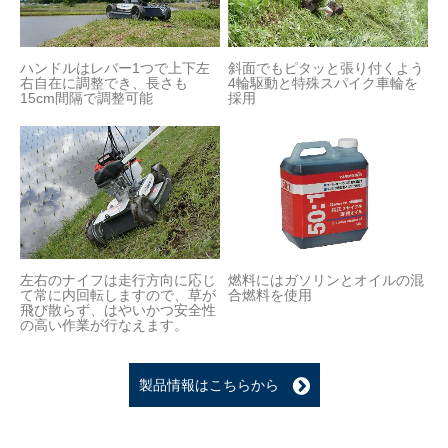
ハンドルはレバー1つで上下左
斜面でもピタッと張り付くよう
右自在に調整でき、長さも
4輪駆動と特殊スパイク車輪を
15cm間隔で調整可能
採用
左右のナイフは走行方向に応じ
燃料にはガソリンとオイルの混
て常に内回転しますので、草が
合燃料を使用
飛び散らず、はやいかつ安全性
の高い作業が行なえます。
製品情報はこちらから