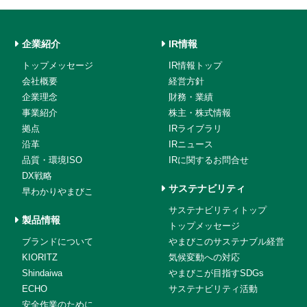
企業紹介
IR情報
トップメッセージ
IR情報トップ
会社概要
経営方針
企業理念
財務・業績
事業紹介
株主・株式情報
拠点
IRライブラリ
沿革
IRニュース
品質・環境ISO
IRに関するお問合せ
DX戦略
サステナビリティ
早わかりやまびこ
サステナビリティトップ
製品情報
トップメッセージ
ブランドについて
やまびこのサステナブル経営
KIORITZ
気候変動への対応
Shindaiwa
やまびこが目指すSDGs
ECHO
サステナビリティ活動
安全作業のために